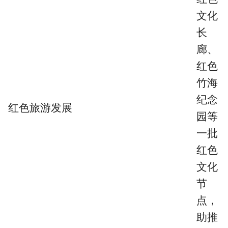
文化
长
廊、
红色
竹海
纪念
红色旅游发展
园等
一批
红色
文化
节
点，
助推