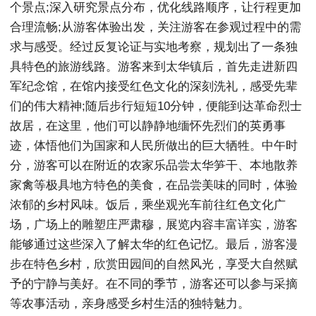
个景点;深入研究景点分布，优化线路顺序，让行程更加
合理流畅;从游客体验出发，关注游客在参观过程中的需
求与感受。经过反复论证与实地考察，规划出了一条独
具特色的旅游线路。游客来到太华镇后，首先走进新四
军纪念馆，在馆内接受红色文化的深刻洗礼，感受先辈
们的伟大精神;随后步行短短10分钟，便能到达革命烈士
故居，在这里，他们可以静静地缅怀先烈们的英勇事
迹，体悟他们为国家和人民所做出的巨大牺牲。中午时
分，游客可以在附近的农家乐品尝太华笋干、本地散养
家禽等极具地方特色的美食，在品尝美味的同时，体验
浓郁的乡村风味。饭后，乘坐观光车前往红色文化广
场，广场上的雕塑庄严肃穆，展览内容丰富详实，游客
能够通过这些深入了解太华的红色记忆。最后，游客漫
步在特色乡村，欣赏田园间的自然风光，享受大自然赋
予的宁静与美好。在不同的季节，游客还可以参与采摘
等农事活动，亲身感受乡村生活的独特魅力。