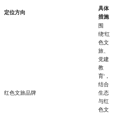
具体
定位方向
措施
围
绕'红
色文
旅、
党建
教
育'，
结合
红色文旅品牌
生态
与红
色文